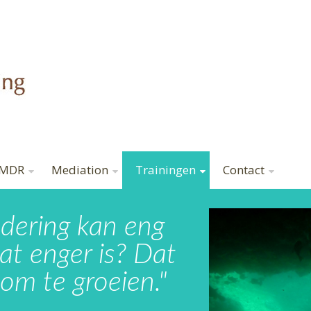
MDR
Mediation
Trainingen
Contact
dering kan eng
at enger is? Dat
om te groeien."