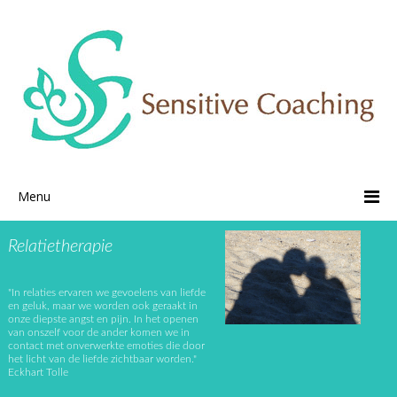
Menu
Relatietherapie
"In relaties ervaren we gevoelens van liefde
en geluk, maar we worden ook geraakt in
onze diepste angst en pijn. In het openen
van onszelf voor de ander komen we in
contact met onverwerkte emoties die door
het licht van de liefde zichtbaar worden."
Eckhart Tolle