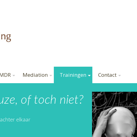
MDR
Mediation
Trainingen
Contact
uze, of toch niet?
achter elkaar