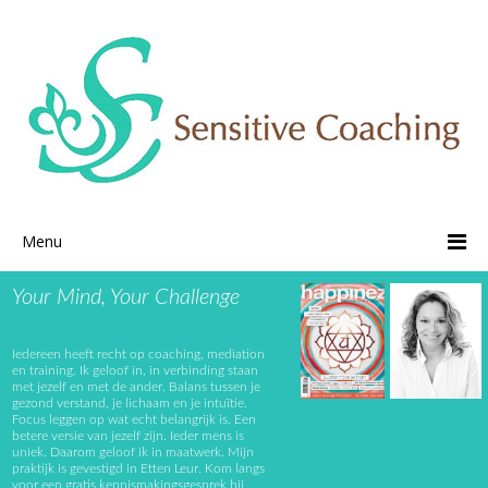
Menu
Your Mind, Your Challenge
Iedereen heeft recht op coaching, mediation
en training. Ik geloof in, in verbinding staan
met jezelf en met de ander. Balans tussen je
gezond verstand, je lichaam en je intuïtie.
Focus leggen op wat echt belangrijk is. Een
betere versie van jezelf zijn. Ieder mens is
uniek. Daarom geloof ik in maatwerk. Mijn
praktijk is gevestigd in Etten Leur. Kom langs
voor een gratis kennismakingsgesprek bij