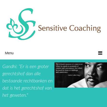
Menu
Gandhi: “Er is een groter
gerechtshof dan alle
bestaande rechtbanken en
dat is het gerechtshof van
het geweten."