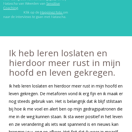
Natascha van Weerden van
Sensitive
Coaching
.
Klik op de
Happinez foto
om
naar de interviews te gaan met Natascha.
Ik heb leren loslaten en
hierdoor meer rust in mijn
hoofd en leven gekregen.
Ik heb leren loslaten en hierdoor meer rust in mijn hoofd en
leven gekregen. De metaforen vond ik erg fijn en ik maak er
nog steeds gebruik van. Het is belangrijk dat ik blijf stilstaan
bij hoe ik me voel en alert ben op mijn gedragspatronen die
me in de weg kunnen staan. Ik sta weer positief in het leven
en zie verandering als iets wat spannend is en nieuws kan
brengen i.p.v. eng en afkeer. Het feit dat ik weer in mezelf