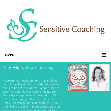
Menu
Your Mind, Your Challenge
Iedereen heeft recht op coaching, mediation
en training. Ik geloof in, in verbinding staan
met jezelf en met de ander. Balans tussen je
gezond verstand, je lichaam en je intuïtie.
Focus leggen op wat echt belangrijk is. Een
betere versie van jezelf zijn. Ieder mens is
uniek. Daarom geloof ik in maatwerk. Mijn
praktijk is gevestigd in Etten Leur. Kom langs
voor een gratis kennismakingsgesprek bij